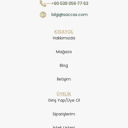
+90 538 059 77 63
bilgi@saccax.com
KISAYOL
Hakkımızda
Mağaza
Blog
İletişim
ÜYELİK
Giriş Yap/Üye Ol
Siparişlerim
İstek Listesi