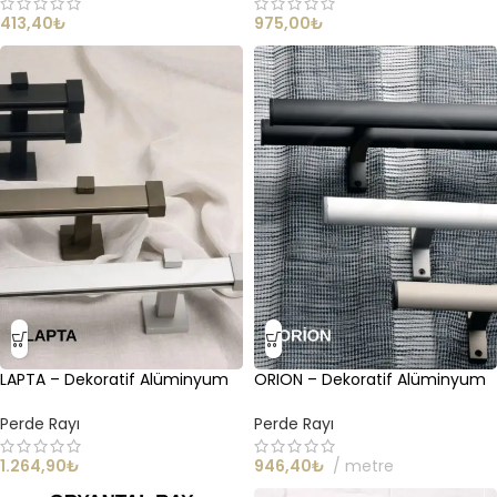
413,40
₺
975,00
₺
LAPTA – Dekoratif Alüminyum
ORION – Dekoratif Alüminyum
Perde Ray Sistemi
Perde Ray Sistemi
Perde Rayı
Perde Rayı
1.264,90
₺
946,40
₺
metre