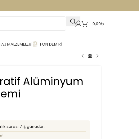
0,00
₺
AJ MALZEMELERI
FON DEMIRI
ratif Alüminyum
temi
lık süresi 7 iş günüdür.
a!