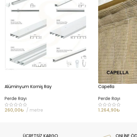
Alüminyum Korniş Ray
Capella
Perde Rayı
Perde Rayı
260,00
₺
metre
1.264,90
₺
ÜCRETSİZ KARGO
ONLİNE Ö