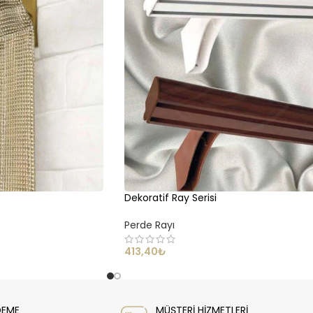
Dekoratif Ray Serisi
Perde Rayı
413,40
₺
DEME
MÜŞTERİ HİZMETLERİ