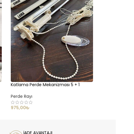
Katlama Perde Mekanizması 5 + 1
LAPTA – Dekora
Ray Sistemi
Perde Rayı
Perde Rayı
975,00
₺
1.264,90
₺
İADE AVANTAJI