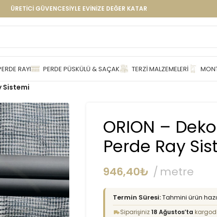
ÜRETİCİ GÜVENCESİYLE EVİNİZE DEĞER KATAR
PERDE RAYI
PERDE PÜSKÜLÜ & SAÇAK
TERZI MALZEMELERI
MONT
 Sistemi
ORION – Deko
Perde Ray Sis
946,40
₺
metre
Termin Süresi:
Tahmini ürün hazır
Siparişiniz
18 Ağustos’ta
kargod