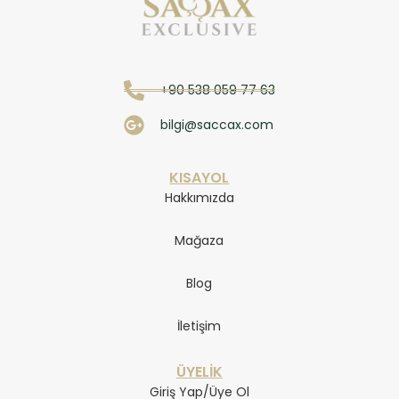
+90 538 059 77 63
bilgi@saccax.com
KISAYOL
Hakkımızda
Mağaza
Blog
İletişim
ÜYELİK
Giriş Yap/Üye Ol