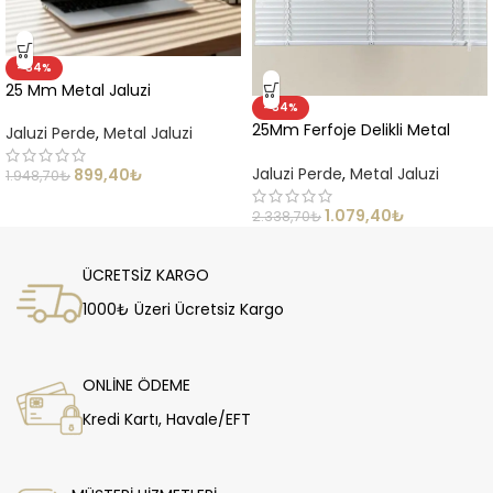
- 54%
25 Mm Metal Jaluzi
- 54%
25Mm Ferfoje Delikli Metal
Jaluzi Perde
,
Metal Jaluzi
Jaluzi
Jaluzi Perde
,
Metal Jaluzi
899,40
₺
1.948,70
₺
1.079,40
₺
2.338,70
₺
ÜCRETSİZ KARGO
1000₺ Üzeri Ücretsiz Kargo
ONLİNE ÖDEME
Kredi Kartı, Havale/EFT