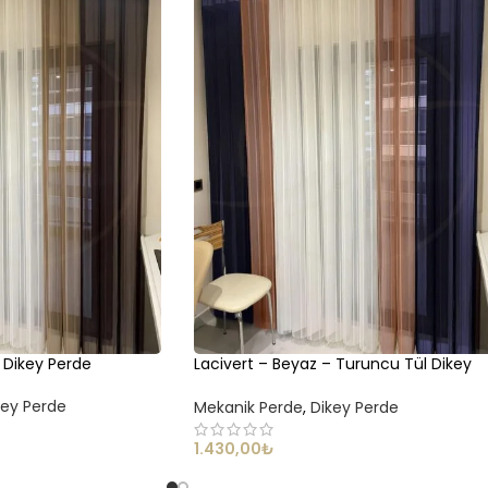
 Dikey Perde
Lacivert – Beyaz – Turuncu Tül Dikey
Perde
key Perde
Mekanik Perde
,
Dikey Perde
1.430,00
₺