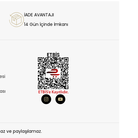
İADE AVANTAJI
14 Gün İçinde İmkanı
ETBIS
esi
ası
maz ve paylaşılamaz.