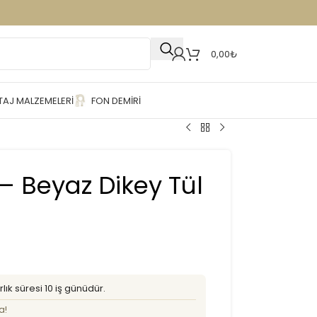
0,00
₺
AJ MALZEMELERI
FON DEMIRI
 – Beyaz Dikey Tül
lık süresi 10 iş günüdür.
a!