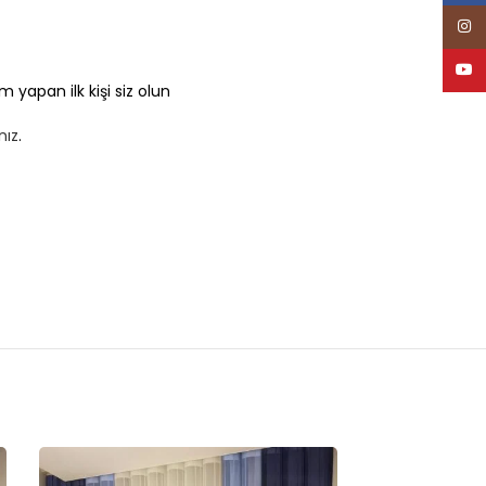
Inst
Yout
 yapan ilk kişi siz olun
nız
.