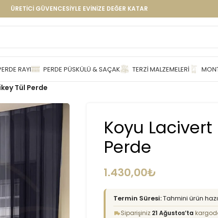
ÜRETİCİ GÜVENCESİYLE EVİNİZE DEĞER KATAR
PERDE RAYI
PERDE PÜSKÜLÜ & SAÇAK
TERZI MALZEMELERI
MONT
ikey Tül Perde
Koyu Lacivert
Perde
1.430,00
₺
Termin Süresi:
Tahmini ürün hazır
Siparişiniz
21 Ağustos’ta
kargod