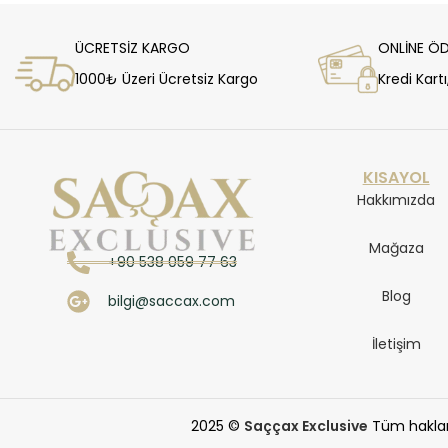
ÜCRETSİZ KARGO
ONLİNE Ö
1000₺ Üzeri Ücretsiz Kargo
Kredi Kart
KISAYOL
Hakkımızda
Mağaza
+90 538 059 77 63
Blog
bilgi@saccax.com
İletişim
2025 ©
Saççax Exclusive
Tüm hakları