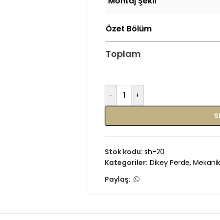
Montaj Şekli
Özet Bölüm
Toplam
-
+
S
Stok kodu:
sh-20
Kategoriler:
Dikey Perde
,
Mekanik
Paylaş: