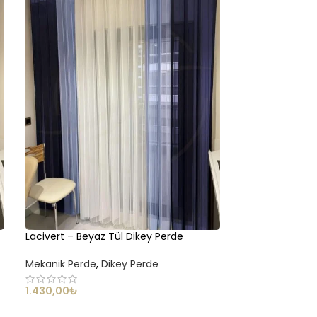
Lacivert – Beyaz Tül Dikey Perde
Lacivert – Kahv
Perde
Mekanik Perde
,
Dikey Perde
Mekanik Perde
,
1.430,00
₺
1.430,00
₺