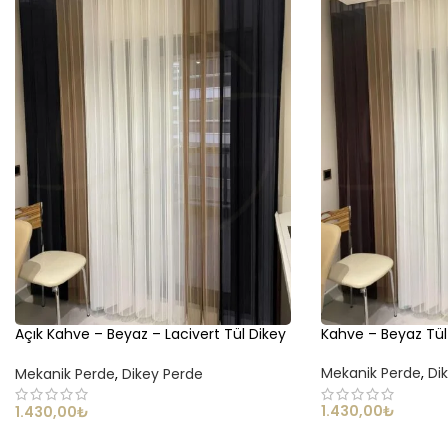
Açık Kahve – Beyaz – Lacivert Tül Dikey
Kahve – Beyaz Tül
Perde
Mekanik Perde
,
Di
Mekanik Perde
,
Dikey Perde
1.430,00
₺
1.430,00
₺