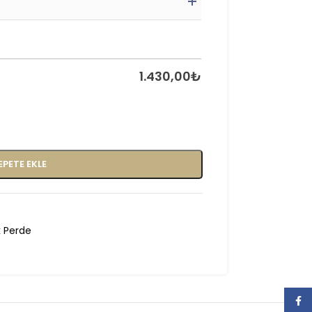
1.430,00
₺
EPETE EKLE
 Perde
Face