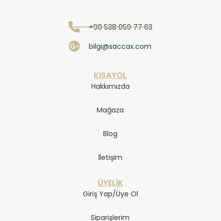
+90 538 059 77 63
bilgi@saccax.com
KISAYOL
Hakkımızda
Mağaza
Blog
İletişim
ÜYELİK
Giriş Yap/Üye Ol
Siparişlerim