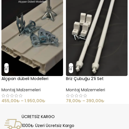
Alçıpan dübeli Modelleri
Briz Çubuğu 2’li Set
Montaj Malzemeleri
Montaj Malzemeleri
455,00
₺
–
1.950,00
₺
78,00
₺
–
390,00
₺
ÜCRETSİZ KARGO
1000₺ Üzeri Ücretsiz Kargo