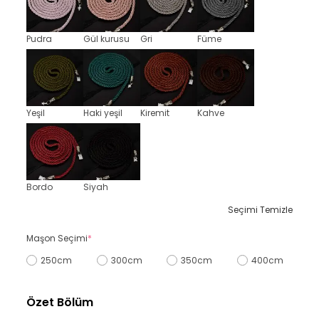
Pudra
Gül kurusu
Gri
Füme
Yeşil
Haki yeşil
Kiremit
Kahve
Bordo
Siyah
Seçimi Temizle
Maşon Seçimi
*
250cm
300cm
350cm
400cm
Özet Bölüm