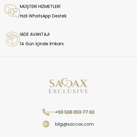
MÜŞTERİ HİZMETLERİ
Hızlı WhatsApp Destek
İADE AVANTAJI
14 Gün İçinde İmkanı
+90 538 059 77 63
bilgi@saccax.com