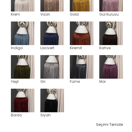
Krem
Vizon
Gold
Gül Kurusu
İndigo
Lacivert
Kiremit
Kahve
Yeşil
Gri
Füme
Mor
Bordo
Siyah
Seçimi Temizle