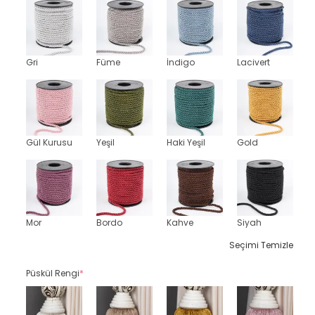
Gri
Füme
İndigo
Lacivert
Gül Kurusu
Yeşil
Haki Yeşil
Gold
Mor
Bordo
Kahve
Siyah
Seçimi Temizle
Püskül Rengi
*