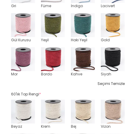
Gri
Füme
İndigo
Lacivert
Gül Kurusu
Yeşil
Haki Yeşil
Gold
Mor
Bordo
Kahve
Siyah
Seçimi Temizle
60'lık Top Rengi
*
Beyaz
Krem
Bej
Vizon