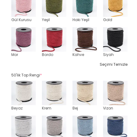
Gül Kurusu
Yeşil
Haki Yeşil
Gold
Mor
Bordo
Kahve
Siyah
Seçimi Temizle
50'lik Top Rengi
*
Beyaz
Krem
Bej
Vizon