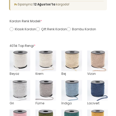
Siparişiniz
12 Ağustos’ta
kargoda!
Kordon Renk Modeli
*
Klasik Kordon
Çift Renk Kordon
Bambu Kordon
40'lık Top Rengi
*
Beyaz
Krem
Bej
Vizon
Gri
Füme
İndigo
Lacivert