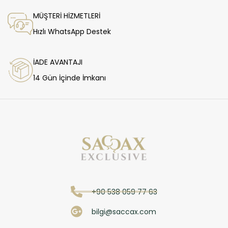
MÜŞTERİ HİZMETLERİ
Hızlı WhatsApp Destek
İADE AVANTAJI
14 Gün İçinde İmkanı
+90 538 059 77 63
bilgi@saccax.com