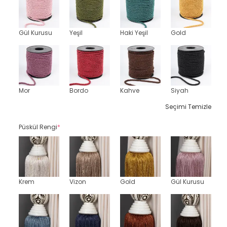
Gül Kurusu
Yeşil
Haki Yeşil
Gold
Mor
Bordo
Kahve
Siyah
Seçimi Temizle
Püskül Rengi
*
Krem
Vizon
Gold
Gül Kurusu