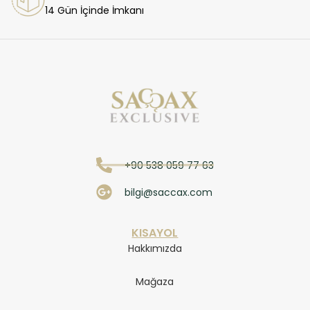
14 Gün İçinde İmkanı
+90 538 059 77 63
bilgi@saccax.com
KISAYOL
Hakkımızda
Mağaza