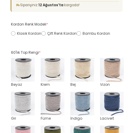
Siparişiniz
12 Ağustos’ta
kargoda!
Kordon Renk Modeli
*
Klasik Kordon
Çift Renk Kordon
Bambu Kordon
60'lık Top Rengi
*
Beyaz
Krem
Bej
Vizon
Gri
Füme
İndigo
Lacivert