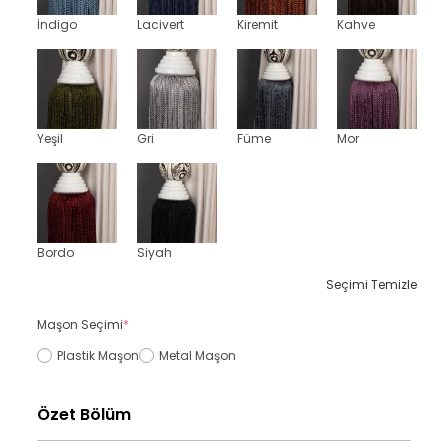
İndigo
Lacivert
Kiremit
Kahve
Yeşil
Gri
Füme
Mor
Bordo
Siyah
Seçimi Temizle
Maşon Seçimi
*
Plastik Maşon
Metal Maşon
Özet Bölüm