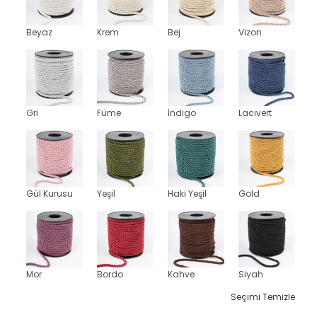
Beyaz
Krem
Bej
Vizon
Gri
Füme
İndigo
Lacivert
Gül Kurusu
Yeşil
Haki Yeşil
Gold
Mor
Bordo
Kahve
Siyah
Seçimi Temizle