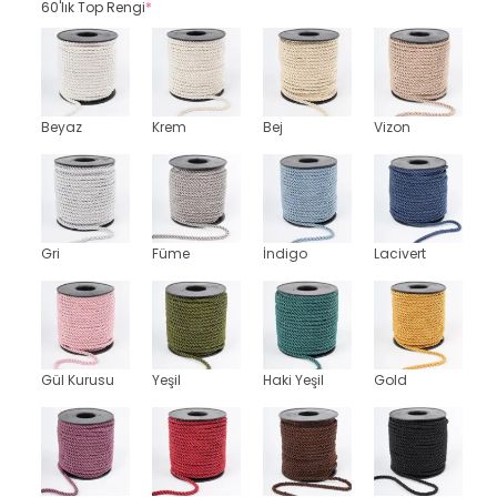
60'lık Top Rengi
*
Beyaz
Krem
Bej
Vizon
Gri
Füme
İndigo
Lacivert
Gül Kurusu
Yeşil
Haki Yeşil
Gold