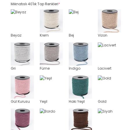
Mıknatıslı 40'lık Top Renkleri
*
Beyaz
Krem
Bej
Vizon
Gri
Füme
İndigo
Lacivert
Gül Kurusu
Yeşil
Haki Yeşil
Gold