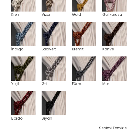
Krem
Vizon
Gold
Gül kurusu
İndigo
Lacivert
Kremit
Kahve
Yeşil
Gri
Füme
Mor
Bordo
Siyah
Seçimi Temizle