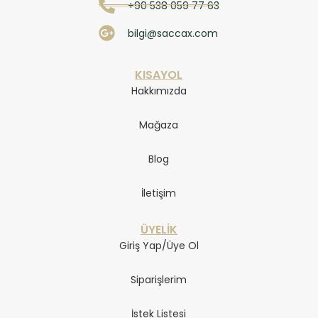
+90 538 059 77 63
bilgi@saccax.com
KISAYOL
Hakkımızda
Mağaza
Blog
İletişim
ÜYELİK
Giriş Yap/Üye Ol
Siparişlerim
İstek Listesi